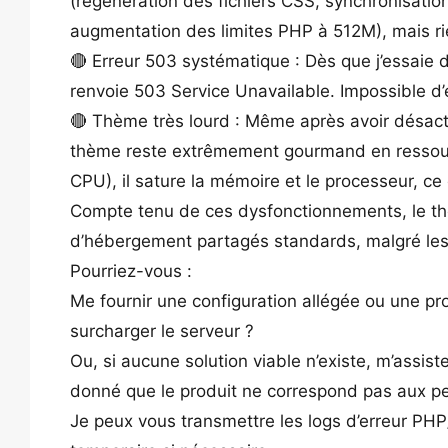
(régénération des fichiers CSS, synchronisati
augmentation des limites PHP à 512M), mais rien
🔴 Erreur 503 systématique : Dès que j’essaie d
renvoie 503 Service Unavailable. Impossible d’é
🔴 Thème très lourd : Même après avoir désacti
thème reste extrêmement gourmand en ressour
CPU), il sature la mémoire et le processeur, ce q
Compte tenu de ces dysfonctionnements, le t
d’hébergement partagés standards, malgré les
Pourriez-vous :
Me fournir une configuration allégée ou une pr
surcharger le serveur ?
Ou, si aucune solution viable n’existe, m’ass
donné que le produit ne correspond pas aux pe
Je peux vous transmettre les logs d’erreur PHP/