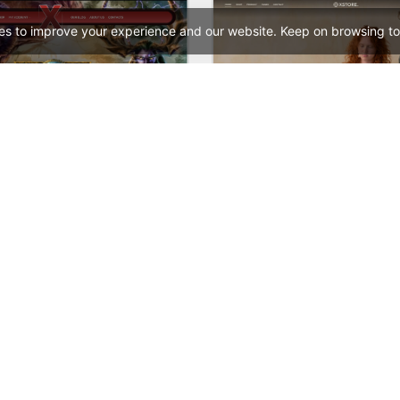
es to improve your experience and our website. Keep on browsing to
Games Store – WordPress WooCommerce Theme
See All Templates