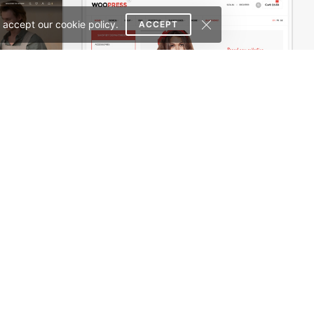
 accept our cookie policy.
ACCEPT
Handmade artisans – WordPress WooCommerce Theme
WooPress – Responsive Creative HTML5 Template