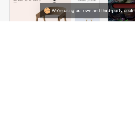
We're using our own and third-party cooki
Home Decor Store – WordPress WooCommerce Theme