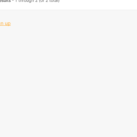
esults
- 1 through 2 (of 2 total)
gn up