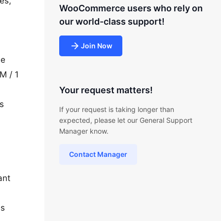
es,
WooCommerce users who rely on
our world-class support!
Join Now
le
M / 1
Your request matters!
s
If your request is taking longer than
expected, please let our General Support
Manager know.
Contact Manager
ant
ès